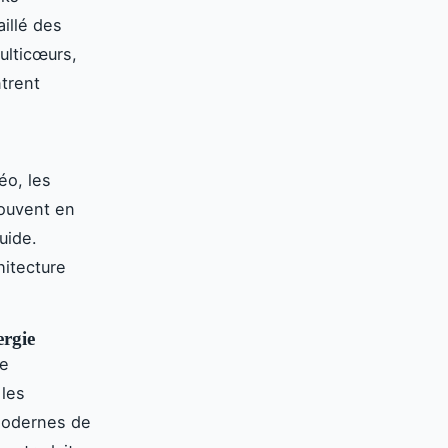
illé des
ulticœurs,
trent
éo, les
souvent en
uide.
hitecture
ergie
re
les
modernes de