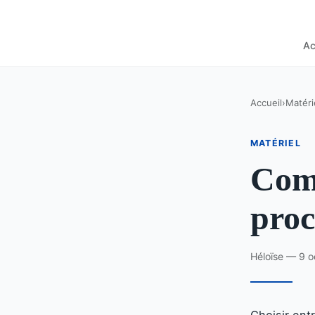
Ac
Accueil
›
Matéri
MATÉRIEL
Com
proc
Héloïse — 9 o
Choisir ent