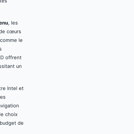
tes
tenu
, les
 de cœurs
s comme le
s
D offrent
sitant un
re Intel et
des
avigation
le choix
 budget de