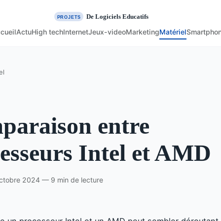
cueil
Actu
High tech
Internet
Jeux-video
Marketing
Matériel
Smartpho
el
paraison entre
esseurs Intel et AMD
ctobre 2024 — 9 min de lecture
re un processeur Intel et un AMD peut sembler déroutant,