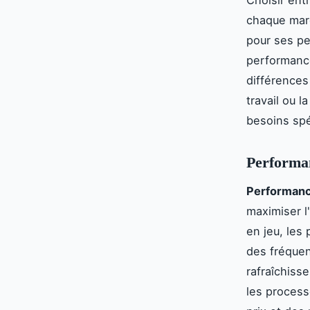
chaque marq
pour ses pe
performance
différences
travail ou 
besoins spé
Performan
Performanc
maximiser l
en jeu, les 
des fréquen
rafraîchiss
les process