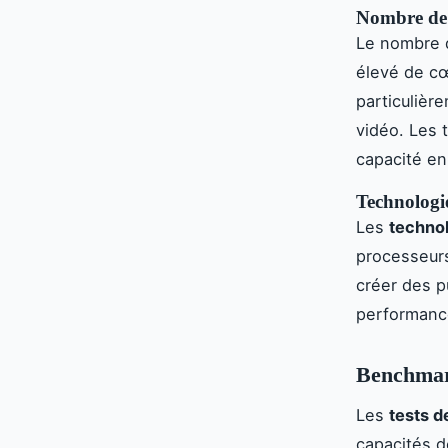
Nombre de 
Le nombre
élevé de cœ
particulièr
vidéo. Les 
capacité en
Technologie
Les
technol
processeurs
créer des p
performance
Benchmark
Les
tests 
capacités d