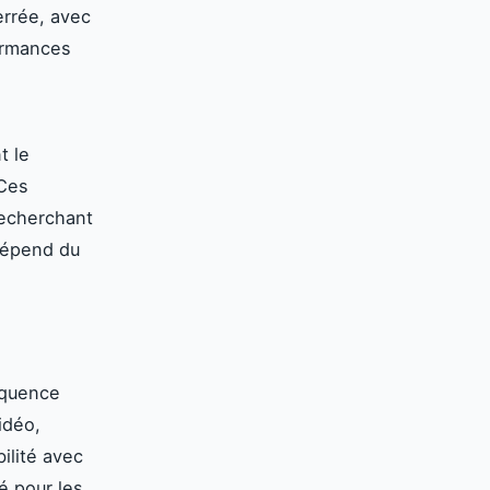
errée, avec
ormances
t le
 Ces
recherchant
 dépend du
équence
idéo,
ilité avec
ié pour les