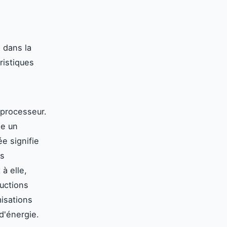
 dans la
ristiques
 processeur.
le un
e signifie
es
à elle,
ructions
isations
d'énergie.