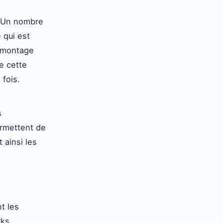
. Un nombre
 qui est
e montage
e cette
 fois.
s
ermettent de
 ainsi les
t les
rks