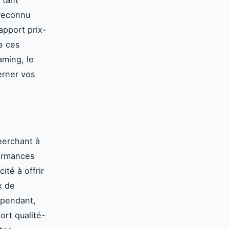
 reconnu
apport prix-
e ces
aming, le
erner vos
cherchant à
formances
ité à offrir
x de
ependant,
ort qualité-