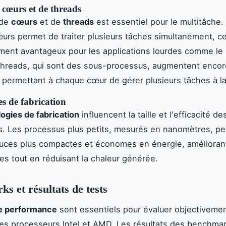
cœurs et de threads
 de
cœurs
et de
threads
est essentiel pour le multitâche
urs permet de traiter plusieurs tâches simultanément, ce
ement avantageux pour les applications lourdes comme l
threads, qui sont des sous-processus, augmentent encor
 permettant à chaque cœur de gérer plusieurs tâches à la
s de fabrication
ogies de fabrication
influencent la taille et l'efficacité de
. Les processus plus petits, mesurés en nanomètres, p
uces plus compactes et économes en énergie, améliorant
s tout en réduisant la chaleur générée.
s et résultats de tests
de performance
sont essentiels pour évaluer objectivemen
es processeurs Intel et AMD. Les résultats des benchma