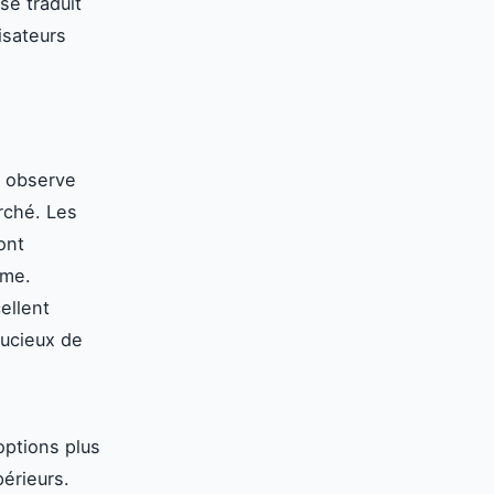
e traduit
isateurs
n observe
rché. Les
ont
mme.
ellent
soucieux de
ptions plus
périeurs.