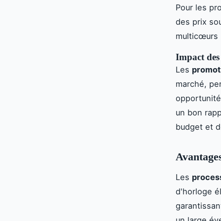
Pour les pr
des prix s
multicœurs 
Impact des 
Les
promot
marché, per
opportunité
un bon rapp
budget et d
Avantages
Les
process
d'horloge é
garantissan
un large éve