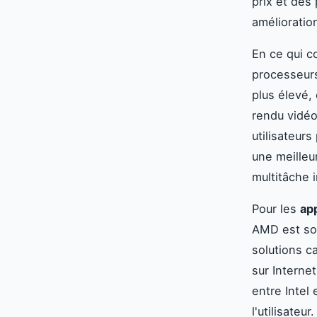
prix et des
amélioratio
En ce qui c
processeur
plus élevé,
rendu vidéo
utilisateur
une meille
multitâche i
Pour les
ap
AMD est so
solutions c
sur Interne
entre Intel
l'utilisateur.